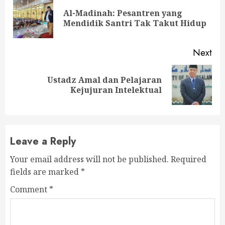
Reading
Al-Madinah: Pesantren yang
Pre
Mendidik Santri Tak Takut Hidup
pos
Next
Ustadz Amal dan Pelajaran
Next
Kejujuran Intelektual
post:
Leave a Reply
Your email address will not be published.
Required
fields are marked
*
Comment
*