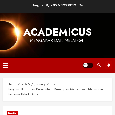
Skip
August 9, 2026
12:03:13 PM
to
content
ACADEMICUS
MENGAKAR DAN MELANGIT
Primary
Menu
Home
2026
January
3
Senyum, Ilmu, dan Kepedulian: Kenangan Mahasiswa Ushuluddin
Bersama Ustadz Amal
Berita