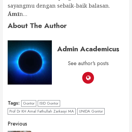
sayangmu dengan sebaik-baik balasan.
Āmī
n…
About The Author
Admin Academicus
See author's posts
Tags:
Gontor
ISID Gontor
Prof Dr KH Amal Fathullah Zarkasyi MA
UNIDA Gontor
Continue
Previous