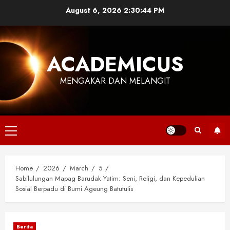
Skip
August 6, 2026
2:30:45 PM
to
content
ACADEMICUS
MENGAKAR DAN MELANGIT
Primary
Menu
Home
2026
March
5
Sabilulungan Mapag Barudak Yatim: Seni, Religi, dan Kepedulian
Sosial Berpadu di Bumi Ageung Batutulis
Berita