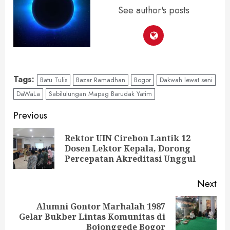
See author's posts
Tags:
Batu Tulis
Bazar Ramadhan
Bogor
Dakwah lewat seni
DaWaLa
Sabilulungan Mapag Barudak Yatim
Continue
Previous
Reading
Rektor UIN Cirebon Lantik 12
Pre
Dosen Lektor Kepala, Dorong
pos
Percepatan Akreditasi Unggul
Next
Alumni Gontor Marhalah 1987
Next
Gelar Bukber Lintas Komunitas di
post:
Bojonggede Bogor