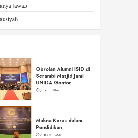
anya Jawab
ausiyah
Obrolan Alumni ISID di
Serambi Masjid Jami
UNIDA Gontor
JULY 13, 2026
Makna Keras dalam
Pendidikan
APRIL 21, 2026