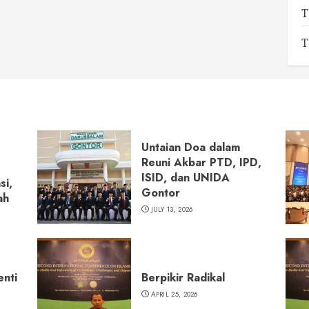
T
T
Untaian Doa dalam
Reuni Akbar PTD, IPD,
ISID, dan UNIDA
si,
Gontor
ah
JULY 13, 2026
enti
Berpikir Radikal
APRIL 25, 2026