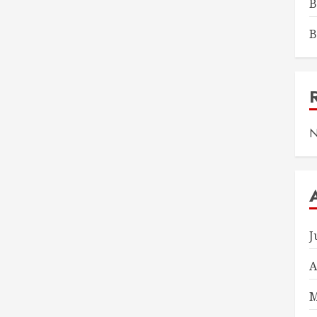
B
B
N
J
A
M