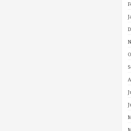
F
J
D
N
O
S
A
J
J
M
M