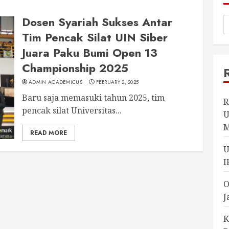
Dosen Syariah Sukses Antar
Tim Pencak Silat UIN Siber
Juara Paku Bumi Open 13
Championship 2025
ADMIN ACADEMICUS
FEBRUARY 2, 2025
Baru saja memasuki tahun 2025, tim
R
pencak silat Universitas...
U
M
READ MORE
U
I
O
J
K