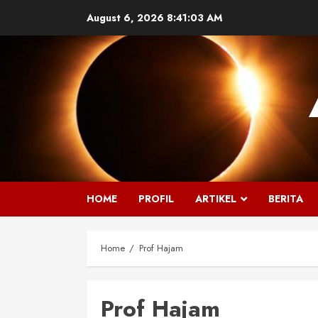
Skip
August 6, 2026
8:41:03 AM
to
content
HOME
PROFIL
ARTIKEL
BERITA
Home
Prof Hajam
Prof Hajam