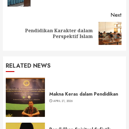
pos
Next
Pendidikan Karakter dalam
Next
Perspektif Islam
post:
RELATED NEWS
Makna Keras dalam Pendidikan
APRIL 21, 2026