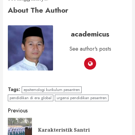
About The Author
academicus
See author's posts
Tags:
epsitemologi kurikulum pesantren
pendidikan di era global
urgensi pendidikan pesantren
Continue
Previous
Reading
Pre
Karakteristik Santri