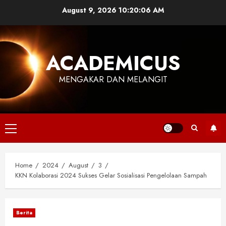
Skip
August 9, 2026
10:20:07 AM
to
content
ACADEMICUS
MENGAKAR DAN MELANGIT
Primary
Menu
Home
2024
August
3
KKN Kolaborasi 2024 Sukses Gelar Sosialisasi Pengelolaan Sampah
Berita