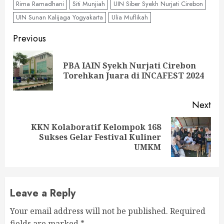
Rima Ramadhani
Siti Munjiah
UIN Siber Syekh Nurjati Cirebon
UIN Sunan Kalijaga Yogyakarta
Ulia Muflikah
Continue
Previous
Reading
PBA IAIN Syekh Nurjati Cirebon
Pre
Torehkan Juara di INCAFEST 2024
pos
Next
KKN Kolaboratif Kelompok 168
Next
Sukses Gelar Festival Kuliner
post:
UMKM
Leave a Reply
Your email address will not be published.
Required
fields are marked
*