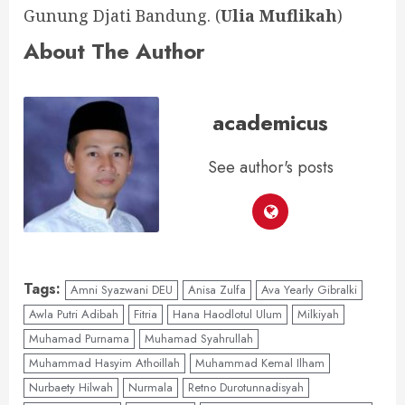
Gunung Djati Bandung. (
Ulia Muflikah
)
About The Author
academicus
See author's posts
Tags:
Amni Syazwani DEU
Anisa Zulfa
Ava Yearly Gibralki
Awla Putri Adibah
Fitria
Hana Haodlotul Ulum
Milkiyah
Muhamad Purnama
Muhamad Syahrullah
Muhammad Hasyim Athoillah
Muhammad Kemal Ilham
Nurbaety Hilwah
Nurmala
Retno Durotunnadisyah