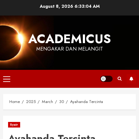
Skip
August 8, 2026
6:33:05 AM
to
content
ACADEMICUS
MENGAKAR DAN MELANGIT
Primary
Menu
Home
2025
March
30
Ayahanda Tercinta
Syair
Ayahanda Tercinta