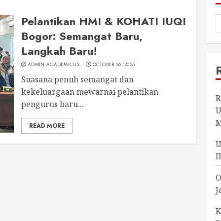
Pelantikan HMI & KOHATI IUQI
Bogor: Semangat Baru,
Langkah Baru!
ADMIN ACADEMICUS
OCTOBER 26, 2025
Suasana penuh semangat dan
kekeluargaan mewarnai pelantikan
R
pengurus baru...
U
M
READ MORE
U
I
O
J
K