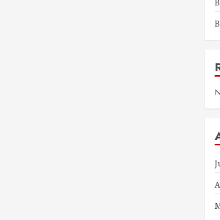
B
B
N
J
A
M