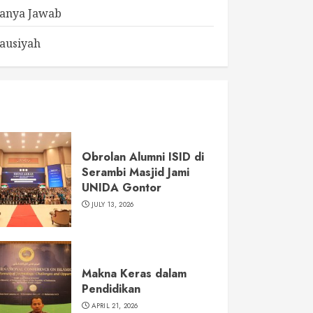
anya Jawab
ausiyah
Obrolan Alumni ISID di
Serambi Masjid Jami
UNIDA Gontor
JULY 13, 2026
Makna Keras dalam
Pendidikan
APRIL 21, 2026