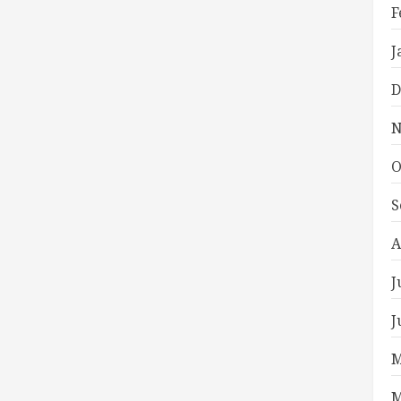
F
J
D
N
O
S
A
J
J
M
M