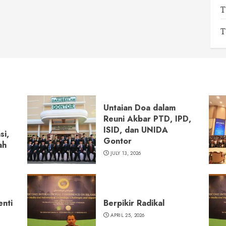
T
T
Untaian Doa dalam
Reuni Akbar PTD, IPD,
ISID, dan UNIDA
si,
Gontor
ah
JULY 13, 2026
enti
Berpikir Radikal
APRIL 25, 2026