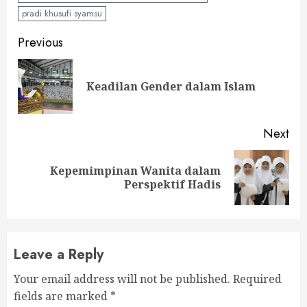
pradi khusufi syamsu
Continue
Previous
Reading
Pre
Keadilan Gender dalam Islam
pos
Next
Kepemimpinan Wanita dalam
Next
Perspektif Hadis
post:
Leave a Reply
Your email address will not be published.
Required
fields are marked
*