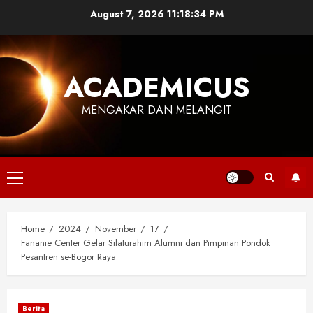
Skip
August 7, 2026
11:18:34 PM
to
content
ACADEMICUS
MENGAKAR DAN MELANGIT
Primary
Menu
Home
2024
November
17
Fananie Center Gelar Silaturahim Alumni dan Pimpinan Pondok
Pesantren se-Bogor Raya
Berita