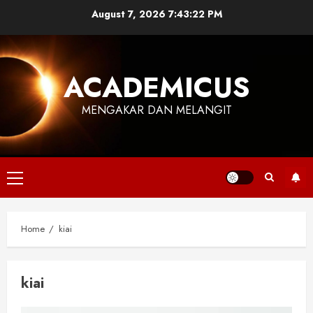
Skip
August 7, 2026
7:43:22 PM
to
content
ACADEMICUS
MENGAKAR DAN MELANGIT
Primary
Menu
Home
kiai
kiai